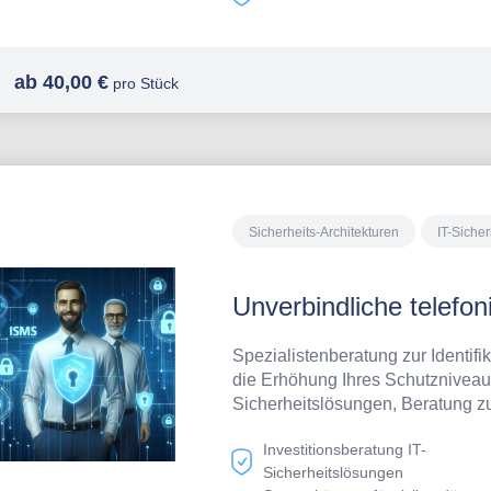
ab 40,00 €
pro Stück
Sicherheits-Architekturen
IT-Sicher
Unverbindliche telefo
Spezialistenberatung zur Identifi
die Erhöhung Ihres Schutzniveaus
Sicherheitslösungen, Beratung zu
sonstigen Maßnahmen zur Schlie
Investitionsberatung IT-
organisatorischer Sicherheitslüc
Sicherheitslösungen
durch unsere Spezialisten ist für 