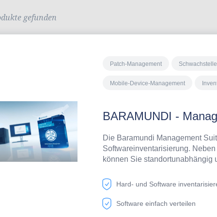
odukte gefunden
Patch-Management
Schwachstell
Mobile-Device-Management
Inven
BARAMUNDI - Manage
Die Baramundi Management Suite
Softwareinventarisierung. Neben 
können Sie standortunabhängig u
individuell Software verteilen. 
automatisierte Schwachstellenan
Hard- und Software inventarisier
visualisierten Ergebnisreport. D
Management Suite erfolgt pro ve
Software einfach verteilen
für die Module, die für Sie releva