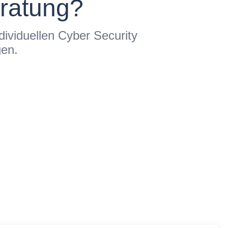
eratung?
dividuellen Cyber Security
gen.