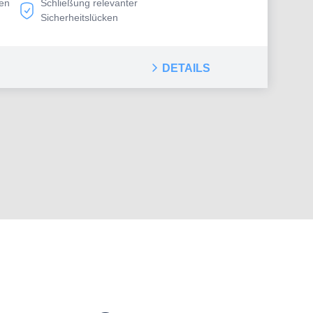
ten
Schließung relevanter
on- bzw. Videokonferenz an
Sicherheitslücken
DETAILS