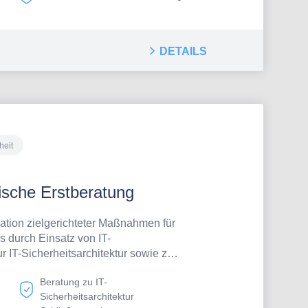
DETAILS
heit
nische Erstberatung
kation zielgerichteter Maßnahmen für
 durch Einsatz von IT-
r IT-Sicherheitsarchitektur sowie zu
ßung relevanter technischer und
Beratung zu IT-
ken. Die telefonische Erstberatung
Sicherheitsarchitektur
30 Minuten kostenfreiin Folge fallen