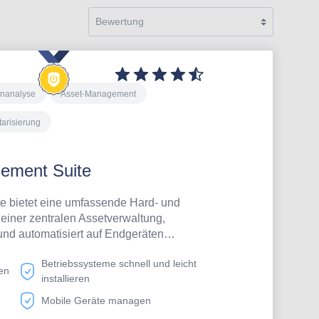
enanalyse
Asset-Management
tarisierung
ment Suite
 bietet eine umfassende Hard- und
einer zentralen Assetverwaltung,
nd automatisiert auf Endgeräten
Zudem erfolgen regelmäßig
Betriebssysteme schnell und leicht
alysen und Sie erhalten einen
en
installieren
ie Lizensierung der baramundi
rwaltetem Gerät und Sie bezahlen nur
Mobile Geräte managen
nt sind. Bei Interesse organisieren wir