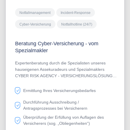
Notfallmanagement
Incident-Response
Cyber-Versicherung
Notfallhotline (24/7)
Beratung Cyber-Versicherung - vom
Spezialmakler
Expertenberatung durch die Spezialisten unseres
hauseigenen Assekuradeurs und Spezialmaklers
CYBER RISK AGENCY - VERSICHERUNGSLÖSUNGEN
(§ 34d Abs. 1 GewO).Unsere Experten haben das
gesamte Marktangebot geprüft und kennen die besten
Ermittlung Ihres Versicherungsbedarfes
Cyber-Angebote die sowohl bezüglich der
Deckungskonzepte als auch in Bezug auf den Reifegrad
Durchführung Ausschreibung /
der so erfolgskritischen Notfallservices (sog.
Antragsprozesses bei Versicherern
"Assistanceleistungen") wie insb. einer hoch
Überprüfung der Erfüllung von Auflagen des
performanten 24/7-Notfall-Hotline überzeugen. Sie
Versicherers (sog. „Obliegenheiten“)
erhalten versierte Beratung dazu, welche Auflagen (sog.