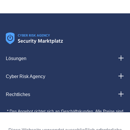
Lösungen
Cyber Risk Agency
Rechtliches
* Das Angebot richtet sich an Geschäftskunden. Alle Preise sind
Nettopreise zzgl. gesetzlich gültiger MwSt.
©
2026 CYBER RISK AGENCY GmbH München. Alle Inhalte
unterliegen unserem Copyright.