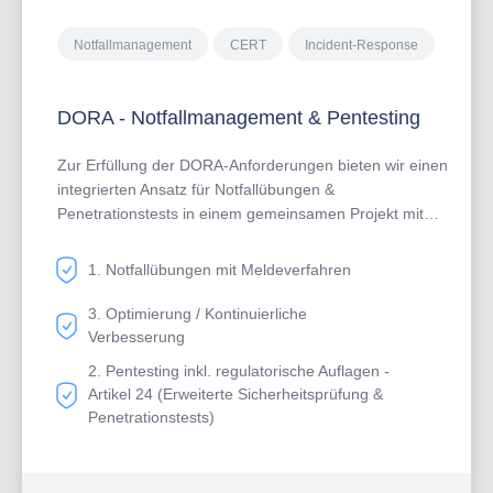
Notfallmanagement
CERT
Incident-Response
DORA - Notfallmanagement & Pentesting
Zur Erfüllung der DORA-Anforderungen bieten wir einen
integrierten Ansatz für Notfallübungen &
Penetrationstests in einem gemeinsamen Projekt mit
Ihrem Unternehmen:1. Notfallübungen &
Meldeverfahren ✔ Review (und Optimierung)
1. Notfallübungen mit Meldeverfahren
Notfallhandbuch und IKT-Geschäftsfortführungsleitlinie
(Art. 10; IKT-bezogenen Vorfällen zur Identifikation und
3. Optimierung / Kontinuierliche
Analyse von IKT-bezogenen Vorfällen) ✔ Durchführung
Verbesserung
realistischer Notfallübungen bei IKT-Ausfällen (Art. 26)
2. Pentesting inkl. regulatorische Auflagen -
✔ Optimierung interner Incident-Response-Prozesse &
Artikel 24 (Erweiterte Sicherheitsprüfung &
Einhaltung der Meldepflichten (Art. 19) ✔
Penetrationstests)
Dokumentation & Maßnahmenableitung zur Stärkung
der operativen Resilienz 2. Penetrationstests &
Sicherheitsüberprüfung ✔ Risikobasierte Pentests durch