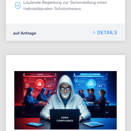
Laufende Begleitung zur Sicherstellung eines
"Obliegenheiten) unbedingt zu erfüllen sind, um beim
risikoadäquaten Schutzniveaus
jeweiligen Anbieter im Schadenfall auch Ihre Leistungen
zu erhalten. Wir überprüfen, welche Deckung für Sie am
geeignetsten sind. Die Berater der Cyber Risk Agency
können Ihnen bei der gezielten Schließung vorhandener
DETAILS
auf Anfrage
Lücken zur Seite stehen. Und nicht zuletzt stehen wir
Ihnen im Fall der Fälle als Ihr Krisenmanagement-
Partner im Schadenfall zur Seite und helfen Ihnen
dabei, ihre Ansprüche durchzusetzen und größeren
Schaden von Ihrem Unternehmen wo immer möglich
abzuwenden.